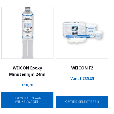
Dit
product
heeft
meerdere
variaties.
Deze
optie
kan
gekozen
worden
WEICON Epoxy
WEICON F2
op
Minutenlijm 24ml
Vanaf
€
35,85
de
€
10,20
productpagina
TOEVOEGEN AAN
WINKELWAGEN
OPTIES SELECTEREN