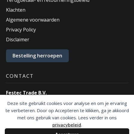
Klachten
Algemene voorwaarden
Privacy Policy
Disclaimer
Bestelling herroepen
CONTACT
Festec Trade B.V.
Ecustraat 55
Deze site gebruikt cookies voor analyse en om je ervaring
4879 NP Etten-Leur.
te verbeteren. Door op Accepteren te klikken, ga je akkoord
T:
076 – 30 30 500
met ons gebruik van cookies. Lees verder in ons
E:
info@festec.nl
privacybeleid
.