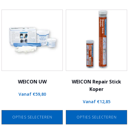
Dit
Dit
product
product
heeft
heeft
meerdere
meerdere
variaties.
variaties.
Deze
Deze
optie
optie
kan
kan
gekozen
gekozen
worden
worden
WEICON UW
WEICON Repair Stick
op
op
Koper
Vanaf
€
59,80
de
de
Vanaf
€
12,85
productpagina
productpagina
OPTIES SELECTEREN
OPTIES SELECTEREN