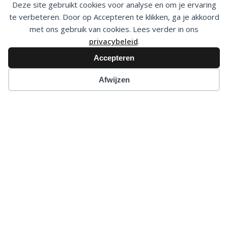
Deze site gebruikt cookies voor analyse en om je ervaring
Verzending
te verbeteren. Door op Accepteren te klikken, ga je akkoord
met ons gebruik van cookies. Lees verder in ons
Terugbetaal- en retourneringsbeleid
privacybeleid
.
Klachten
Accepteren
Algemene voorwaarden
Privacy Policy
Afwijzen
Disclaimer
Bestelling herroepen
CONTACT
Festec Trade B.V.
Ecustraat 55
4879 NP Etten-Leur.
T:
076 – 30 30 500