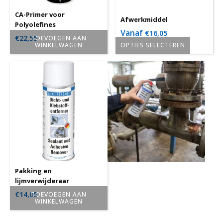
CA-Primer voor
Afwerkmiddel
Polyolefines
Vanaf
€
16,05
€
22,55
TOEVOEGEN AAN
WINKELWAGEN
OPTIES SELECTEREN
Dit
product
heeft
meerdere
variaties.
Deze
optie
kan
gekozen
worden
Pakking en
lijmverwijderaar
op
€
14,05
TOEVOEGEN AAN
de
WINKELWAGEN
productpagina