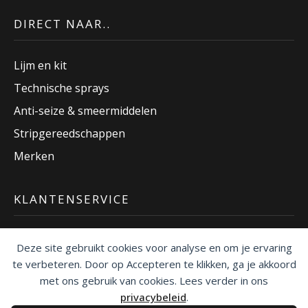
DIRECT NAAR..
Lijm en kit
Technische sprays
Anti-seize & smeermiddelen
Stripgereedschappen
Merken
KLANTENSERVICE
Veelgestelde vragen
Deze site gebruikt cookies voor analyse en om je ervaring
Betaalmethoden
te verbeteren. Door op Accepteren te klikken, ga je akkoord
met ons gebruik van cookies. Lees verder in ons
Verzending
privacybeleid
.