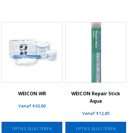
Dit
Dit
product
product
heeft
heeft
meerdere
meerdere
variaties.
variaties.
Deze
Deze
optie
optie
kan
kan
gekozen
gekozen
worden
worden
WEICON WR
WEICON Repair Stick
op
op
Aqua
Vanaf
€
43,60
de
de
Vanaf
€
12,85
productpagina
productpagina
OPTIES SELECTEREN
OPTIES SELECTEREN