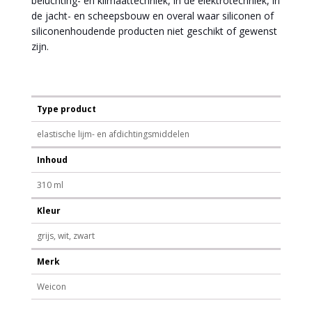
beluchting- en klimaattechniek, in de elektrotechniek, in
de jacht- en scheepsbouw en overal waar siliconen of
siliconenhoudende producten niet geschikt of gewenst
zijn.
Type product
elastische lijm- en afdichtingsmiddelen
Inhoud
310 ml
Kleur
grijs, wit, zwart
Merk
Weicon