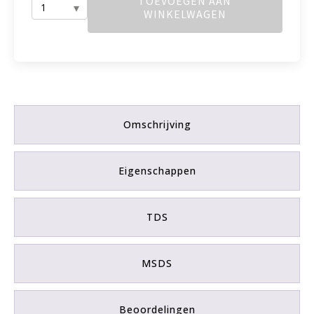
TOEVOEGEN AAN
WINKELWAGEN
Flex
310
M®
Classic
aantal
Omschrijving
Eigenschappen
TDS
MSDS
Beoordelingen