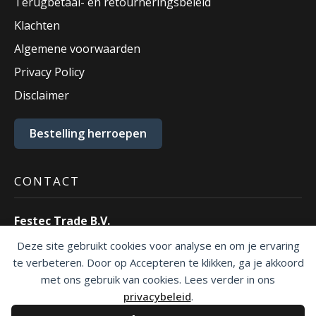
Terugbetaal- en retourneringsbeleid
Klachten
Algemene voorwaarden
Privacy Policy
Disclaimer
Bestelling herroepen
CONTACT
Festec Trade B.V.
Ecustraat 55
Deze site gebruikt cookies voor analyse en om je ervaring
4879 NP Etten-Leur.
te verbeteren. Door op Accepteren te klikken, ga je akkoord
T:
076 – 30 30 500
met ons gebruik van cookies. Lees verder in ons
E:
info@festec.nl
privacybeleid
.