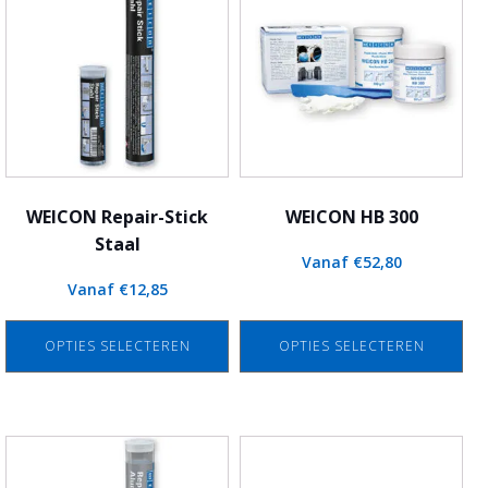
heeft
heeft
meerdere
meerdere
variaties.
variaties.
Deze
Deze
optie
optie
kan
kan
gekozen
gekozen
worden
worden
WEICON Repair-Stick
WEICON HB 300
op
op
Staal
Vanaf
€
52,80
de
de
Vanaf
€
12,85
productpagina
productpagina
OPTIES SELECTEREN
OPTIES SELECTEREN
Dit
Dit
product
product