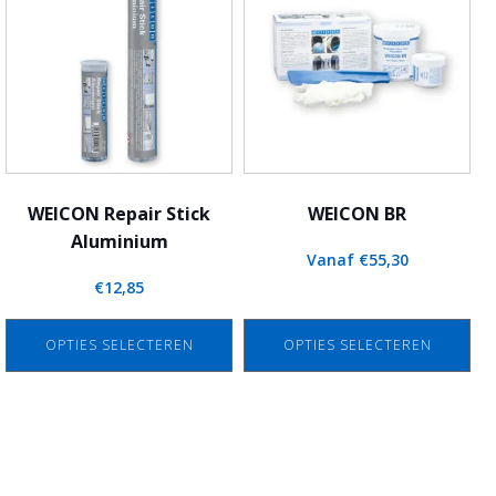
heeft
heeft
meerdere
meerdere
variaties.
variaties.
Deze
Deze
optie
optie
kan
kan
gekozen
gekozen
worden
worden
WEICON Repair Stick
WEICON BR
op
op
Aluminium
Vanaf
€
55,30
de
de
€
12,85
productpagina
productpagina
OPTIES SELECTEREN
OPTIES SELECTEREN