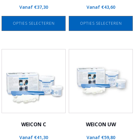
op
op
Vanaf
€
37,30
Vanaf
€
43,60
de
de
productpagina
productpagina
OPTIES SELECTEREN
OPTIES SELECTEREN
Dit
Dit
product
product
heeft
heeft
meerdere
meerdere
variaties.
variaties.
Deze
Deze
optie
optie
kan
kan
gekozen
gekozen
worden
worden
WEICON C
WEICON UW
op
op
Vanaf
€
41,30
Vanaf
€
59,80
de
de