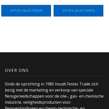
productpagina
productpagina
OPTIES SELECTEREN
OPTIES SELECTEREN
OVER ONS
Sinds de oprichting in 1985 houdt Festec Trade zich
bezig met de marketing en verkoop van speciale
flensgereedschappen voor de olie-, gas- en chemische
industrie, veiligheidsproducten voor
flensverbindingen en chemo-technische- en