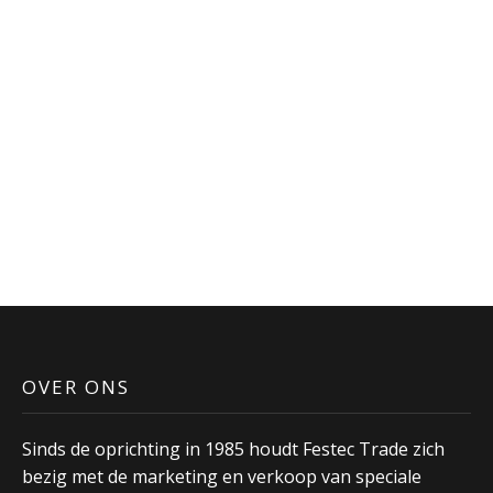
worden
worden
op
op
de
de
productpagina
productpagina
OVER ONS
Sinds de oprichting in 1985 houdt Festec Trade zich
bezig met de marketing en verkoop van speciale