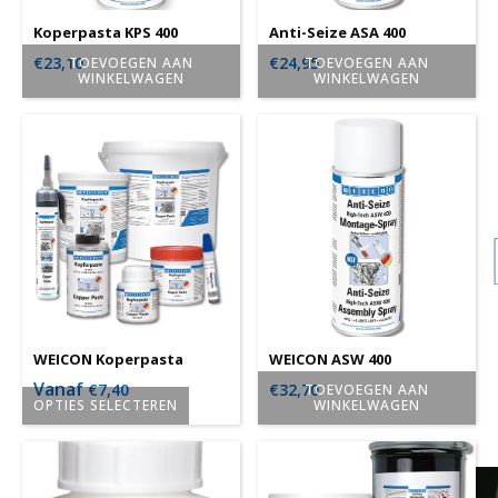
Koperpasta KPS 400
Anti-Seize ASA 400
€
23,10
€
24,95
TOEVOEGEN AAN
TOEVOEGEN AAN
WINKELWAGEN
WINKELWAGEN
WEICON Koperpasta
WEICON ASW 400
Vanaf
€
7,40
€
32,70
TOEVOEGEN AAN
OPTIES SELECTEREN
WINKELWAGEN
Dit
product
heeft