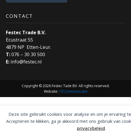
CONTACT
Festec Trade B.V.
Ecustraat 55
4879 NP Etten-Leur.
T:
076 – 30 30 500
E:
info@festec.nl
Copyright © 2026 Festec Tade BV. All rights reserved.
Website:
YZCommunicatie
Deze site gebruikt cookies voor analyse en om je ervaring t
Accepteren te klikken, ga je akkoord met ons gebruik van cook
privacybeleid
.