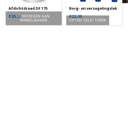
Afdichtdraad DF 175
Borg- en verzegelingslak
€
26,30
€
22,30
TOEVOEGEN AAN
WINKELWAGEN
OPTIES SELECTEREN
Dit
product
heeft
meerdere
variaties.
Deze
optie
kan
gekozen
worden
op
de
productpagina