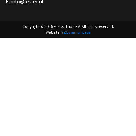
E:
info@festec.nl
Copyright © 2026 Festec Tade BV. All rights reserved.
Website:
YZCommunicatie