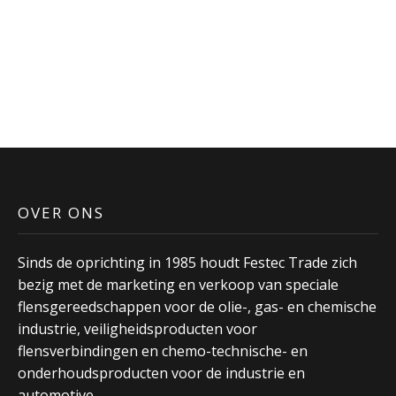
variaties.
Deze
optie
kan
gekozen
worden
op
de
productpagina
OVER ONS
Sinds de oprichting in 1985 houdt Festec Trade zich
bezig met de marketing en verkoop van speciale
flensgereedschappen voor de olie-, gas- en chemische
industrie, veiligheidsproducten voor
flensverbindingen en chemo-technische- en
onderhoudsproducten voor de industrie en
automotive.