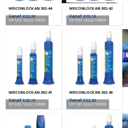
WEICONLOCK AN 302-44
WEICONLOCK AN 302-42
Vanaf
Vanaf
€
22,30
€
20,10
OPTIES SELECTEREN
OPTIES SELECTEREN
Dit
Dit
product
product
heeft
heeft
meerdere
meerdere
variaties.
variaties.
Deze
Deze
optie
optie
kan
kan
gekozen
gekozen
worden
worden
WEICONLOCK AN 302-41
WEICONLOCK AN 302-40
op
op
Vanaf
Vanaf
€
20,10
€
22,30
OPTIES SELECTEREN
OPTIES SELECTEREN
de
de
Dit
Dit
productpagina
productpagina
product
product
heeft
heeft