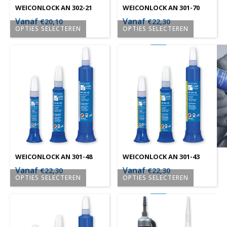
worden
worden
WEICONLOCK AN 302-21
WEICONLOCK AN 301-70
op
op
Vanaf
Vanaf
€
20,10
€
22,30
OPTIES SELECTEREN
OPTIES SELECTEREN
de
de
Dit
Dit
productpagina
productpagina
product
product
heeft
heeft
meerdere
meerdere
variaties.
variaties.
Deze
Deze
optie
optie
kan
kan
gekozen
gekozen
worden
worden
WEICONLOCK AN 301-48
WEICONLOCK AN 301-43
op
op
Vanaf
Vanaf
€
22,30
€
22,30
OPTIES SELECTEREN
OPTIES SELECTEREN
de
de
Dit
Dit
productpagina
productpagina
product
product
heeft
heeft