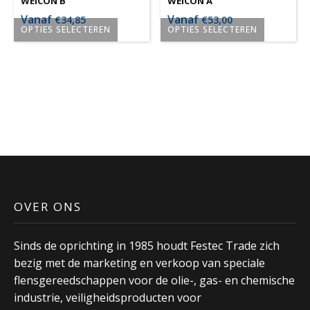
worden
worden
WEICON B
WEICON A
op
op
Vanaf
Vanaf
€
34,85
€
53,00
OPTIES SELECTEREN
OPTIES SELECTEREN
de
de
Dit
Dit
productpagina
productpagina
product
product
heeft
heeft
meerdere
meerdere
variaties.
variaties.
Deze
Deze
optie
optie
kan
kan
gekozen
gekozen
worden
worden
OVER ONS
op
op
de
de
Sinds de oprichting in 1985 houdt Festec Trade zich
productpagina
productpagina
bezig met de marketing en verkoop van speciale
flensgereedschappen voor de olie-, gas- en chemische
industrie, veiligheidsproducten voor