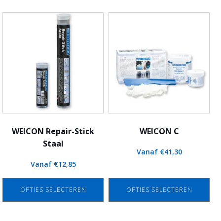
Dit
Dit
product
product
heeft
heeft
meerdere
meerdere
variaties.
variaties.
Deze
Deze
optie
optie
kan
kan
gekozen
gekozen
worden
worden
WEICON Repair-Stick
WEICON C
op
op
Staal
Vanaf
€
41,30
de
de
Vanaf
€
12,85
productpagina
productpagina
OPTIES SELECTEREN
OPTIES SELECTEREN