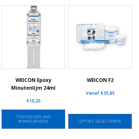
Dit
product
heeft
meerdere
variaties.
Deze
optie
kan
gekozen
worden
WEICON Epoxy
WEICON F2
op
Minutenlijm 24ml
Vanaf
€
35,85
de
€
10,20
productpagina
TOEVOEGEN AAN
WINKELWAGEN
OPTIES SELECTEREN