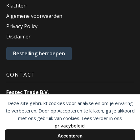
Klachten
Algemene voorwaarden
Privacy Policy
Disclaimer
Bestelling herroepen
CONTACT
Festec Trade B.V.
Ecustraat 55
Deze site gebruikt cookies voor analyse en om je ervaring
4879 NP Etten-Leur.
te verbeteren. Door op Accepteren te klikken, ga je akkoord
T:
076 – 30 30 500
met ons gebruik van cookies. Lees verder in ons
E:
info@festec.nl
privacybeleid
.
Accepteren