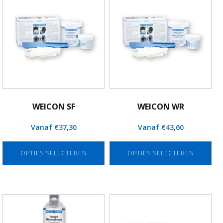
product
product
heeft
heeft
meerdere
meerdere
variaties.
variaties.
Deze
Deze
optie
optie
kan
kan
gekozen
gekozen
worden
worden
WEICON SF
WEICON WR
op
op
Vanaf
€
37,30
Vanaf
€
43,60
de
de
productpagina
productpagina
OPTIES SELECTEREN
OPTIES SELECTEREN