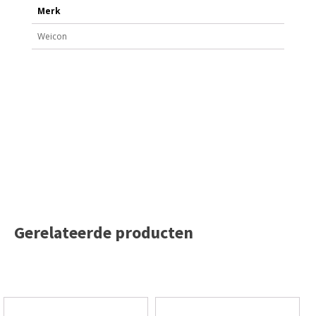
Merk
Weicon
Gerelateerde producten
Dit
Dit