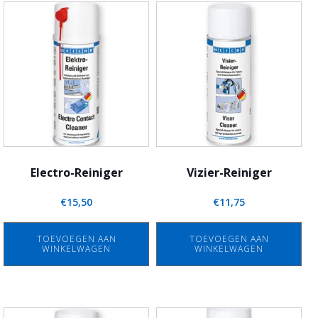
Electro-Reiniger
Vizier-Reiniger
€
15,50
€
11,75
TOEVOEGEN AAN
TOEVOEGEN AAN
WINKELWAGEN
WINKELWAGEN
Dit