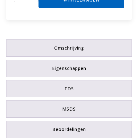
Roestvrij-
Staal
Spray
speciaal
helder
aantal
Omschrijving
Eigenschappen
TDS
MSDS
Beoordelingen