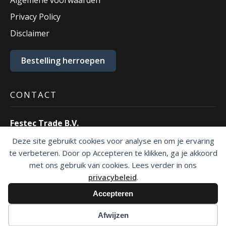
Privacy Policy
Disclaimer
Bestelling herroepen
CONTACT
Festec Trade B.V.
Ecustraat 55
Deze site gebruikt cookies voor analyse en om je ervaring
4879 NP Etten-Leur.
te verbeteren. Door op Accepteren te klikken, ga je akkoord
T:
076 – 30 30 500
met ons gebruik van cookies. Lees verder in ons
E:
info@festec.nl
privacybeleid
.
Accepteren
Copyright © 2026 Festec Tade BV. All rights reserved.
Afwijzen
Website:
YZCommunicatie