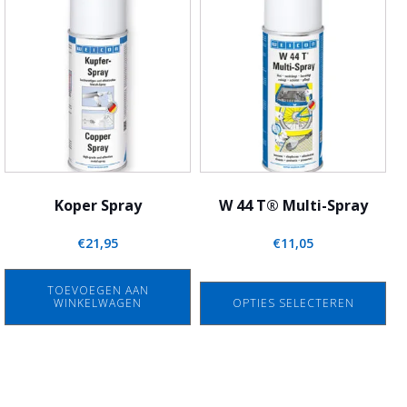
product
heeft
meerdere
variaties.
Deze
optie
kan
gekozen
worden
Koper Spray
W 44 T® Multi-Spray
op
€
21,95
€
11,05
de
productpagina
TOEVOEGEN AAN
WINKELWAGEN
OPTIES SELECTEREN