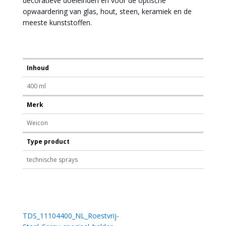
decoratieve doeleinden en voor de optische
opwaardering van glas, hout, steen, keramiek en de
meeste kunststoffen.
Inhoud
400 ml
Merk
Weicon
Type product
technische sprays
TDS_11104400_NL_Roestvrij-