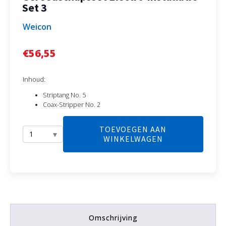
Set 3
Weicon
€
56,55
Inhoud:
Striptang No. 5
Coax-Stripper No. 2
TOEVOEGEN AAN
WINKELWAGEN
Gereedschapsset
Electro-
installatie
Set
3
aantal
Omschrijving