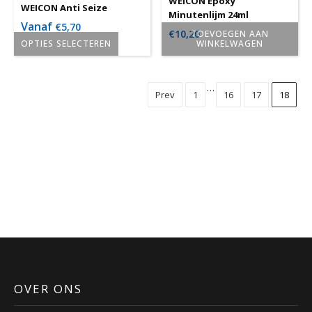
worden
WEICON Epoxy
WEICON Anti Seize
Minutenlijm 24ml
op
Vanaf
€
5,70
€
10,20
TOEVOEGEN AAN
de
OPTIES SELECTEREN
WINKELWAGEN
productpagina
Dit
product
…
Prev
1
16
17
18
heeft
meerdere
variaties.
Deze
optie
kan
gekozen
worden
op
de
productpagina
OVER ONS