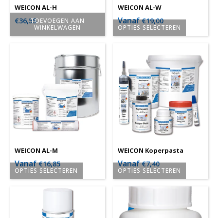
worden
worden
WEICON AL-H
WEICON AL-W
op
op
Vanaf
€
36,55
€
19,00
TOEVOEGEN AAN
WINKELWAGEN
OPTIES SELECTEREN
de
de
Dit
productpagina
productpagina
product
heeft
meerdere
variaties.
Deze
optie
kan
gekozen
worden
WEICON AL-M
WEICON Koperpasta
op
Vanaf
Vanaf
€
16,85
€
7,40
OPTIES SELECTEREN
OPTIES SELECTEREN
de
Dit
Dit
productpagina
product
product
heeft
heeft